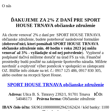
O nás
ĎAKUJEME ZA 2% Z DANÍ PRE SPORT
HOUSE TRNAVA občianske združenie
Ak chcete venovať 2% z daní pre SPORT HOUSE TRNAVA
občianske združenie, budete potrebovať nasledovné formuláre
(
dobrovoľníci, ktorí pomáhali SPORT HOUSE TRNAVA
občianske združenie min. 40 hodín v roku 2023 jej môžu
venovať až 3% - vyžiadajte si od nej potvrdenie
). Vyplnené a
podpísané tlačivá môžeme doručiť na úrad FS za vás. Finančné
prostriedky budú použité na zakúpenie športového náradia. Môžete
navrhnúť a ovplyvniť výber pomôcok v spolupráci so zástupcami
OZ. Bližšie info získate na tel. č.: 0917 125 486, 0917 830 305,
alebo osobne na recepcii Sport House.
SPORT HOUSE TRNAVA občianske združenie
Adresa:
Ulica B. S. Timravy 2392/1, 91701 Trnava
IČO:
54046173
Právna forma:
Občianske združenie
IBAN číslo účtu:
SK9611000000002942162424 / kód banky: 1100