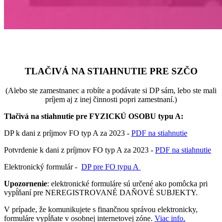
TLAČIVÁ NA STIAHNUTIE PRE SZČO
(Alebo ste zamestnanec a robíte a podávate si DP sám, lebo ste mali
príjem aj z inej činnosti popri zamestnaní.)
Tlačivá na stiahnutie pre FYZICKÚ OSOBU typu A:
DP k dani z príjmov FO typ A za 2023 -
PDF na stiahnutie
Potvrdenie k dani z príjmov FO typ A za 2023 -
PDF na stiahnutie
Elektronický formulár -
DP pre FO typu A
Upozornenie
: elektronické formuláre sú určené ako pomôcka pri
vypĺňaní pre NEREGISTROVANÉ DAŇOVÉ SUBJEKTY.
V prípade, že komunikujete s finančnou správou elektronicky,
formuláre vypĺňate v osobnej internetovej zóne.
Viac info.