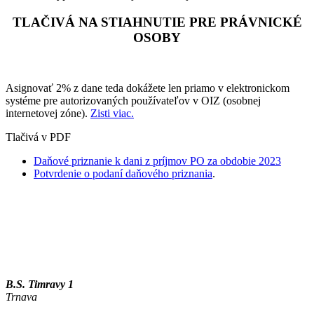
TLAČIVÁ NA STIAHNUTIE PRE PRÁVNICKÉ
OSOBY
Asignovať 2% z dane teda dokážete len priamo v elektronickom
systéme pre autorizovaných používateľov v OIZ (osobnej
internetovej zóne).
Zisti viac.
Tlačivá v PDF
Daňové priznanie k dani z príjmov PO za obdobie 2023
Potvrdenie o podaní daňového priznania
.
B.S. Timravy 1
Trnava