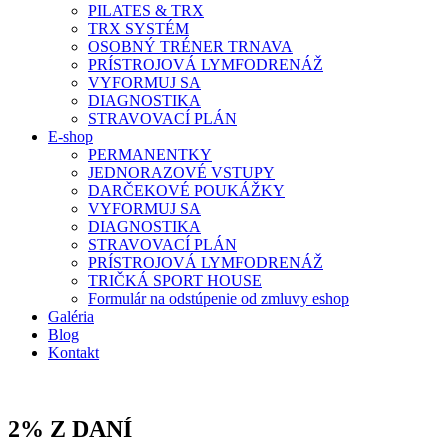
PILATES & TRX
TRX SYSTÉM
OSOBNÝ TRÉNER TRNAVA
PRÍSTROJOVÁ LYMFODRENÁŽ
VYFORMUJ SA
DIAGNOSTIKA
STRAVOVACÍ PLÁN
E-shop
PERMANENTKY
JEDNORAZOVÉ VSTUPY
DARČEKOVÉ POUKÁŽKY
VYFORMUJ SA
DIAGNOSTIKA
STRAVOVACÍ PLÁN
PRÍSTROJOVÁ LYMFODRENÁŽ
TRIČKÁ SPORT HOUSE
Formulár na odstúpenie od zmluvy eshop
Galéria
Blog
Kontakt
2% Z DANÍ