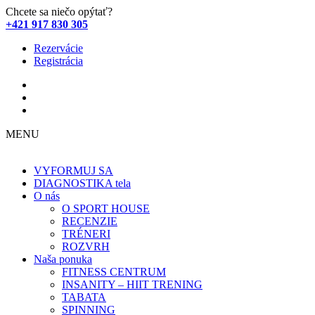
Chcete sa niečo opýtať?
+421 917 830 305
Rezervácie
Registrácia
MENU
VYFORMUJ SA
DIAGNOSTIKA tela
O nás
O SPORT HOUSE
RECENZIE
TRÉNERI
ROZVRH
Naša ponuka
FITNESS CENTRUM
INSANITY – HIIT TRENING
TABATA
SPINNING