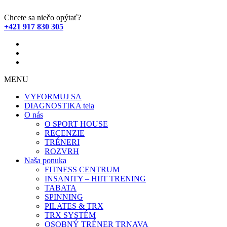
Chcete sa niečo opýtať?
+421 917 830 305
MENU
VYFORMUJ SA
DIAGNOSTIKA tela
O nás
O SPORT HOUSE
RECENZIE
TRÉNERI
ROZVRH
Naša ponuka
FITNESS CENTRUM
INSANITY – HIIT TRENING
TABATA
SPINNING
PILATES & TRX
TRX SYSTÉM
OSOBNÝ TRÉNER TRNAVA