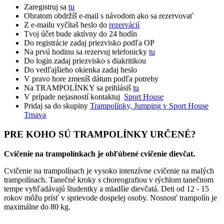
Zaregistruj sa
tu
Obratom obdržíš e-mail s návodom ako sa rezervovať
Z e-mailu vyčítaš heslo do
rezervácií
Tvoj účet bude aktívny do 24 hodín
Do registrácie zadaj priezvisko podľa OP
Na prvú hodinu sa rezervuj telefonicky
tu
Do login zadaj priezvisko s diakritikou
Do vedľajšieho okienka zadaj heslo
V pravo hore zmeníš dátum podľa potreby
Na TRAMPOLÍNKY sa prihlásiš
tu
V prípade nejasností kontaktuj
Sport House
Pridaj sa do skupiny
Trampolínky, Jumping v Sport House
Trnava
PRE KOHO SÚ TRAMPOLÍNKY URČENÉ?
Cvičenie na trampolínkach je obľúbené cvičenie dievčat.
Cvičenie na trampolínach je vysoko intenzívne cvičenie na malých
trampolínach. Tanečné kroky s choreografiou v rýchlom tanečnom
tempe vyhľadávajú študentky a mladšie dievčatá. Deti od 12 - 15
rokov môžu prísť v sprievode dospelej osoby. Nosnosť trampolín je
maximálne do 80 kg.