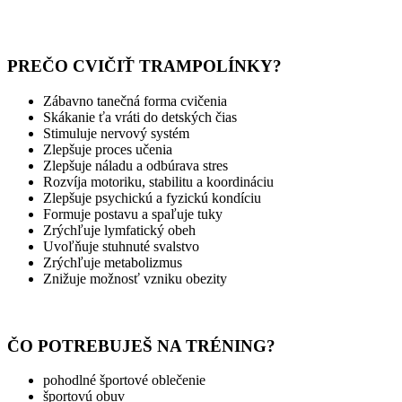
PREČO CVIČIŤ TRAMPOLÍNKY?
Zábavno tanečná forma cvičenia
Skákanie ťa vráti do detských čias
Stimuluje nervový systém
Zlepšuje proces učenia
Zlepšuje náladu a odbúrava stres
Rozvíja motoriku, stabilitu a koordináciu
Zlepšuje psychickú a fyzickú kondíciu
Formuje postavu a spaľuje tuky
Zrýchľuje lymfatický obeh
Uvoľňuje stuhnuté svalstvo
Zrýchľuje metabolizmus
Znižuje možnosť vzniku obezity
ČO POTREBUJEŠ NA TRÉNING?
pohodlné športové oblečenie
športovú obuv